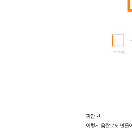
짜잔~!
이렇게 움짤로도 만들어